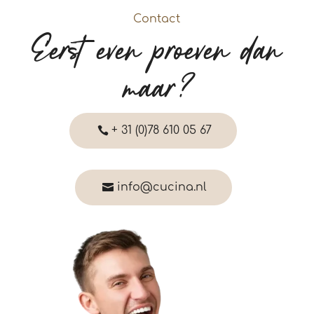
Contact
Eerst even proeven dan
maar?
+ 31 (0)78 610 05 67
info@cucina.nl