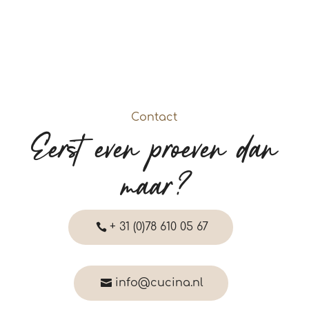
Contact
Eerst even proeven dan
maar?
+ 31 (0)78 610 05 67
info@cucina.nl